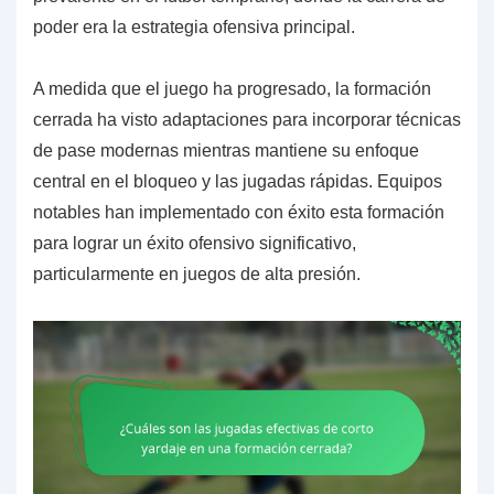
poder era la estrategia ofensiva principal.
A medida que el juego ha progresado, la formación
cerrada ha visto adaptaciones para incorporar técnicas
de pase modernas mientras mantiene su enfoque
central en el bloqueo y las jugadas rápidas. Equipos
notables han implementado con éxito esta formación
para lograr un éxito ofensivo significativo,
particularmente en juegos de alta presión.