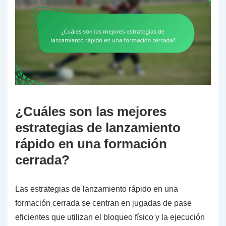
¿Cuáles son las mejores
estrategias de lanzamiento
rápido en una formación
cerrada?
Las estrategias de lanzamiento rápido en una
formación cerrada se centran en jugadas de pase
eficientes que utilizan el bloqueo físico y la ejecución