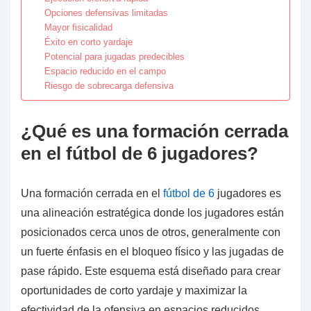
Opciones defensivas limitadas
Mayor fisicalidad
Éxito en corto yardaje
Potencial para jugadas predecibles
Espacio reducido en el campo
Riesgo de sobrecarga defensiva
¿Qué es una formación cerrada
en el fútbol de 6 jugadores?
Una formación cerrada en el
fútbol de 6
jugadores es
una alineación estratégica donde los jugadores están
posicionados cerca unos de otros, generalmente con
un fuerte énfasis en el bloqueo físico y las jugadas de
pase rápido. Este esquema está diseñado para crear
oportunidades de corto yardaje y maximizar la
efectividad de la ofensiva en espacios reducidos.