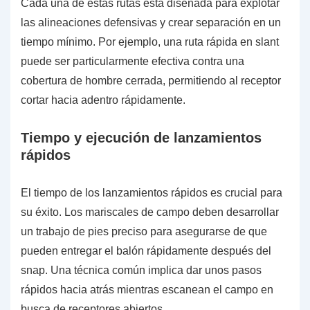
Cada una de estas rutas está diseñada para explotar
las alineaciones defensivas y crear separación en un
tiempo mínimo. Por ejemplo, una ruta rápida en slant
puede ser particularmente efectiva contra una
cobertura de hombre cerrada, permitiendo al receptor
cortar hacia adentro rápidamente.
Tiempo y ejecución de lanzamientos
rápidos
El tiempo de los lanzamientos rápidos es crucial para
su éxito. Los mariscales de campo deben desarrollar
un trabajo de pies preciso para asegurarse de que
pueden entregar el balón rápidamente después del
snap. Una técnica común implica dar unos pasos
rápidos hacia atrás mientras escanean el campo en
busca de receptores abiertos.