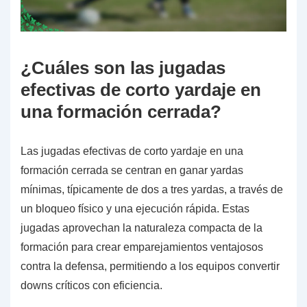
¿Cuáles son las jugadas
efectivas de corto yardaje en
una formación cerrada?
Las jugadas efectivas de corto yardaje en una
formación cerrada se centran en ganar yardas
mínimas, típicamente de dos a tres yardas, a través de
un bloqueo físico y una ejecución rápida. Estas
jugadas aprovechan la naturaleza compacta de la
formación para crear emparejamientos ventajosos
contra la defensa, permitiendo a los equipos convertir
downs críticos con eficiencia.