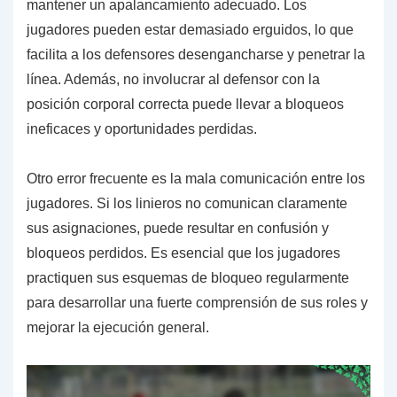
mantener un apalancamiento adecuado. Los
jugadores pueden estar demasiado erguidos, lo que
facilita a los defensores desengancharse y penetrar la
línea. Además, no involucrar al defensor con la
posición corporal correcta puede llevar a bloqueos
ineficaces y oportunidades perdidas.
Otro error frecuente es la mala comunicación entre los
jugadores. Si los linieros no comunican claramente
sus asignaciones, puede resultar en confusión y
bloqueos perdidos. Es esencial que los jugadores
practiquen sus esquemas de bloqueo regularmente
para desarrollar una fuerte comprensión de sus roles y
mejorar la ejecución general.