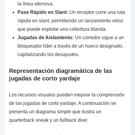
la línea ofensiva.
Pase Rápido en Slant:
Un receptor corre una ruta
rápida en slant, permitiendo un lanzamiento veloz
que puede explotar una cobertura blanda.
Jugadas de Aislamiento:
Un corredor sigue a un
bloqueador líder a través de un hueco designado,
capitalizando los desajustes.
Representación diagramática de las
jugadas de corto yardaje
Los recursos visuales pueden mejorar la comprensión
de las jugadas de corto yardaje. A continuación se
presenta un diagrama simple que ilustra un
quarterback sneak y un fullback dive: