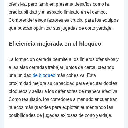
ofensiva, pero también presenta desafíos como la
predictibilidad y el espacio limitado en el campo.
Comprender estos factores es crucial para los equipos
que buscan optimizar sus jugadas de corto yardaje.
Eficiencia mejorada en el bloqueo
La formación cerrada permite a los linieros ofensivos y
a las alas cerradas trabajar juntos de cerca, creando
una unidad
de bloqueo
más cohesiva. Esta
proximidad mejora su capacidad para ejecutar dobles
bloqueos y sellar a los defensores de manera efectiva.
Como resultado, los corredores a menudo encuentran
huecos más grandes para explotar, aumentando las
posibilidades de jugadas exitosas de corto yardaje.