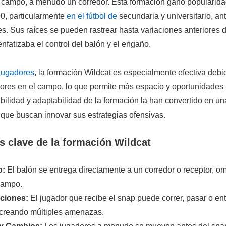
e campo, a menudo un corredor. Esta formación ganó popularidad
0, particularmente
en el
fútbol de
secundaria y universitario, ant
es. Sus raíces se pueden rastrear hasta variaciones anteriores 
enfatizaba el control del balón y el engaño.
 jugadores
, la formación Wildcat es especialmente efectiva deb
dores en el campo, lo que permite más espacio y oportunidades
xibilidad y adaptabilidad de la formación la han convertido en una
 que buscan innovar sus estrategias ofensivas.
 clave de la formación Wildcat
o:
El balón se entrega directamente a un corredor o receptor, om
campo.
pciones:
El jugador que recibe el snap puede correr, pasar o ent
, creando múltiples amenazas.