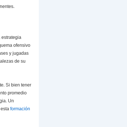
nentes.
 estrategia
squema ofensivo
pases y jugadas
talezas de su
e. Si bien tener
ento promedio
gia. Un
 esta
formación