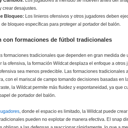
y Cambios:
Los jugadores a menudo se mueven antes del snap
y crear desajustes.
e Bloqueo:
Los linieros ofensivos y otros jugadores deben eje
de bloqueo específicas para proteger al portador del balón.
con formaciones de fútbol tradicionales
las formaciones tradicionales que dependen en gran medida de 
r la ofensiva, la formación Wildcat desplaza el enfoque a otros 
ofensiva sea menos predecible. Las formaciones tradicionales
ara, con el mariscal de campo tomando decisiones basadas en la
aste, la Wildcat permite más fluidez y espontaneidad, ya que c
papel de portador del balón.
 jugadores
, donde el espacio es limitado, la Wildcat puede crea
radicionales pueden no explotar de manera efectiva. El snap dir
s obligan a las defensas a reaccionar rápidamente, lo que a 