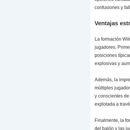
confusiones y fal
Ventajas est
La formación Wild
jugadores. Primer
posiciones típic
explosivas y aum
Además, la impre
múltiples jugado
y conscientes de 
explotada a trav
Finalmente, la fo
del balón y las j