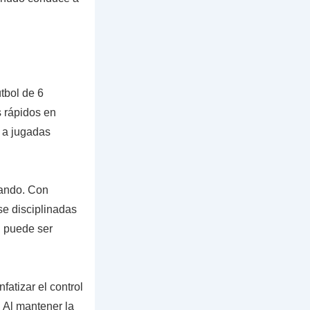
útbol de 6
s rápidos en
 a jugadas
nando. Con
e disciplinadas
n puede ser
fatizar el control
. Al mantener la