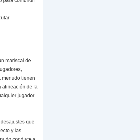
 para confundir
cutar
un mariscal de
jugadores,
 a menudo tienen
 alineación de la
ualquier jugador
r desajustes que
ecto y las
menudo conduce a