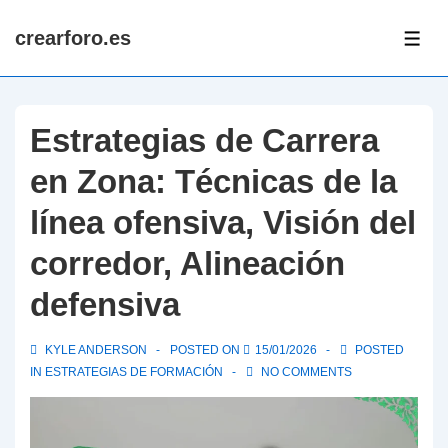
↓
crearforo.es
Skip
ME
to
Main
Content
Estrategias de Carrera
en Zona: Técnicas de la
línea ofensiva, Visión del
corredor, Alineación
defensiva
KYLE ANDERSON
POSTED ON
15/01/2026
POSTED
IN
ESTRATEGIAS DE FORMACIÓN
NO COMMENTS