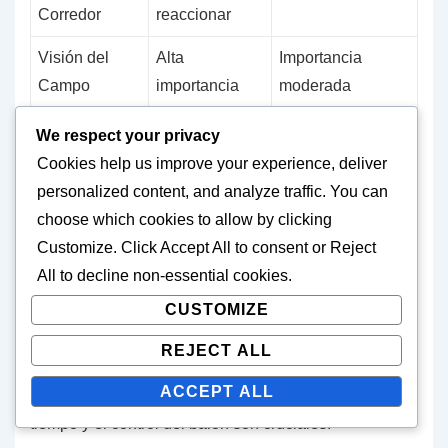
Corredor
reaccionar
Visión del
Alta
Importancia
Campo
importancia
moderada
We respect your privacy
Ventajas del running en zona en
Cookies help us improve your experience, deliver
diversas situaciones de juego
personalized content, and analyze traffic. You can
choose which cookies to allow by clicking
El running en zona sobresale en situaciones donde
Customize
. Click
Accept All
to consent or
Reject
las defensas son impredecibles o cambian
All
to decline non-essential cookies.
frecuentemente de alineamiento. Esta adaptabilidad
CUSTOMIZE
permite a los corredores encontrar huecos en la
defensa, haciéndolo efectivo contra equipos agresivos
REJECT ALL
o que utilizan blitz. Además, puede ser beneficioso en
ACCEPT ALL
escenarios de final de juego donde la gestión del
tiempo y el control del balón son cruciales.